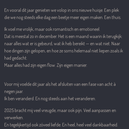
En vooral dit jaar genieten we volop in ons nieuwe huisje. Een plek
die we nog steeds elke dag een beetje meer eigen maken. Een thuis.
Ik voel me vrolijk, maar ook romantisch en emotioneel.
Dat is meestal zo in december. Het is een maand waarin ik terugkijk:
naar alles wat er is gebeurd, wat ik heb bereikt — en wat niet. Naar
hoe dingen zijn gelopen, en hoe ze soms helemaal niet liepen zoals ik
had gedacht.
Maar alles had zijn eigen flow. Zijn eigen manier.
Voor mij voelde dit jaar als het afsluiten van een fase van acht à
negen jaar.
Ik ben veranderd. En nog steeds aan het veranderen.
2025 bracht mij veel vreugde, maar ook pijn. Veel aanpassen en
verwerken.
En tegelijkertijd ook zóveel liefde. En heel, heel veel dankbaarheid.