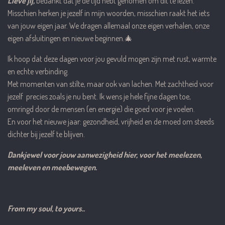
Lieve jij,
bedankt dat je de tijd hebt genomen om dit te lezen.
Misschien herken je jezelf in mijn woorden, misschien raakt het iets
van jouw eigen jaar. We dragen allemaal onze eigen verhalen, onze
eigen afsluitingen en nieuwe beginnen.🎄
Ik hoop dat deze dagen voor jou gevuld mogen zijn met rust, warmte
en echte verbinding.
Met momenten van stilte, maar ook van lachen. Met zachtheid voor
jezelf precies zoals je nu bent. Ik wens je hele fijne dagen toe,
omringd door de mensen (en energie) die goed voor je voelen.
En voor het nieuwe jaar: gezondheid, vrijheid en de moed om steeds
dichter bij jezelf te blijven.
Dankjewel voor jouw aanwezigheid hier, voor het meelezen,
meeleven en meebewegen.
From my soul, to yours..