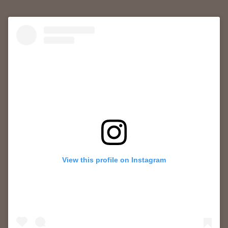
p
p
View this profile on Instagram