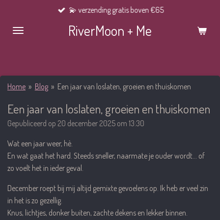
💫 verzending gratis boven €65
Ga
direct
RiverMoon + Me
naar
de
hoofdinhoud
Home
»
Blog
»
Een jaar van loslaten, groeien en thuiskomen
Een jaar van loslaten, groeien en thuiskomen
Gepubliceerd op 20 december 2025 om 13:30
Wat een jaar weer, hè.
En wat gaat het hard. Steeds sneller, naarmate je ouder wordt… of
zo voelt het in ieder geval.
December roept bij mij altijd gemixte gevoelens op. Ik heb er veel zin
in het is zo gezellig.
Knus, lichtjes, donker buiten, zachte dekens en lekker binnen.