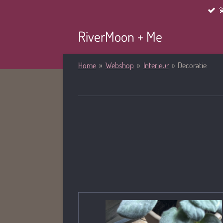

Ga
direct
RiverMoon + Me
naar
de
hoofdinhoud
Home
»
Webshop
»
Interieur
»
Decoratie