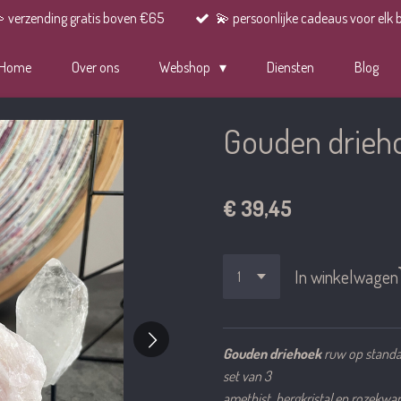
 verzending gratis boven €65
💫 persoonlijke cadeaus voor elk 
Home
Over ons
Webshop
Diensten
Blog
Gouden drieh
€ 39,45
In winkelwagen
Gouden driehoek
ruw op stand
set van 3
amethist, bergkristal en rozekwar