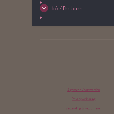
Info/ Disclaimer
R
a
t
i
n
g
:
Algemene Voorwaarden
4
.
Privacyverklaring
0
Verzending & Retourneren
6