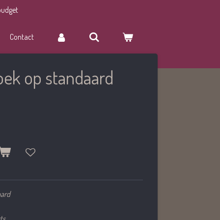
budget
Contact
oek op standaard
aard
ts