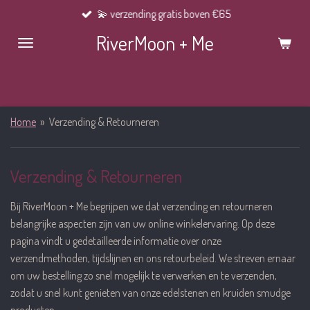
💫 verzending gratis boven €65
Ga
direct
RiverMoon + Me
naar
de
hoofdinhoud
Home
»
Verzending & Retourneren
Verzending & Retourneren
Bij RiverMoon + Me begrijpen we dat verzending en retourneren
belangrijke aspecten zijn van uw online winkelervaring. Op deze
pagina vindt u gedetailleerde informatie over onze
verzendmethoden, tijdslijnen en ons retourbeleid. We streven ernaar
om uw bestelling zo snel mogelijk te verwerken en te verzenden,
zodat u snel kunt genieten van onze edelstenen en kruiden smudge