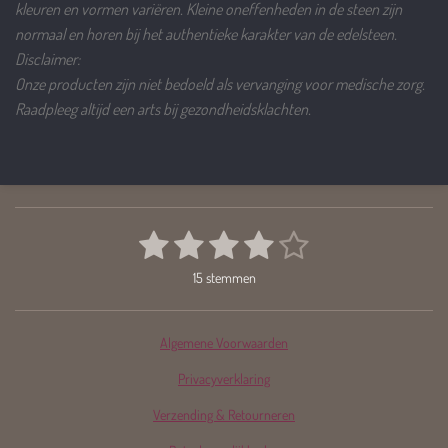
kleuren en vormen variëren. Kleine oneffenheden in de steen zijn
normaal en horen bij het authentieke karakter van de edelsteen.
Disclaimer:
Onze producten zijn niet bedoeld als vervanging voor medische zorg.
Raadpleeg altijd een arts bij gezondheidsklachten.
1
2
3
4
5
S
R
t
a
s
s
s
s
s
e
15 stemmen
t
m
t
t
t
t
t
i
m
e
n
e
e
e
e
e
n
Algemene Voorwaarden
g
r
r
r
r
r
:
Privacyverklaring
r
r
r
r
4
.
Verzending & Retourneren
e
e
e
e
0