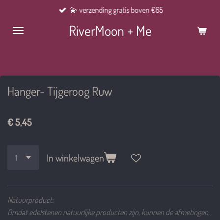
💫 verzending gratis boven €65
Ga
direct
RiverMoon + Me
naar
de
hoofdinhoud
Hanger- Tijgeroog Ruw
€ 5,45
In winkelwagen
Natuurproduct:
Omdat edelstenen natuurlijke producten zijn, kunnen de afmetingen,