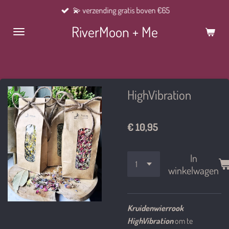
💫 verzending gratis boven €65
Ga
direct
RiverMoon + Me
naar
de
hoofdinhoud
HighVibration
€ 10,95
In
winkelwagen
Kruidenwierrook
HighVibration
om te