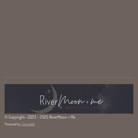
© Copyright- 2023 - 2025 RiverMoon + Me
Powered by
JouwWeb