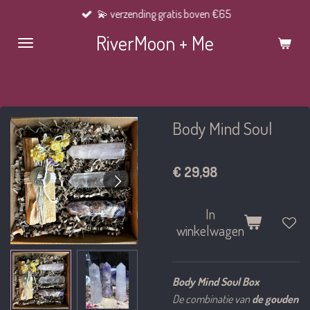
💫 verzending gratis boven €65
Ga
direct
RiverMoon + Me
naar
de
hoofdinhoud
Body Mind Soul
€ 29,98
In
winkelwagen
Body Mind Soul Box
De combinatie van
de gouden