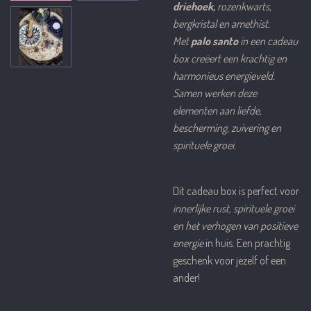
driehoek,
rozenkwarts,
bergkristal en amethist.
Met
palo santo
in een cadeau
box creëert een krachtig en
harmonieus energieveld.
Samen werken deze
elementen aan liefde,
bescherming, zuivering en
spirituele groei.
Dit cadeau box is perfect voor
innerlijke rust, spirituele groei
en het verhogen van positieve
energie
in huis. Een prachtig
geschenk voor jezelf of een
ander!