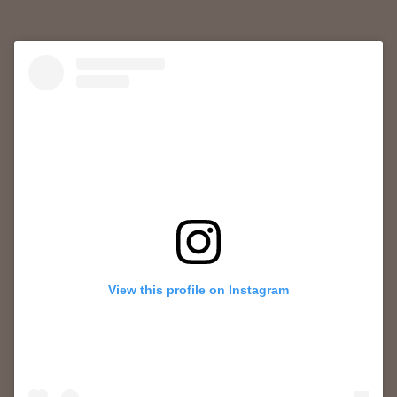
A
p
p
View this profile on Instagram