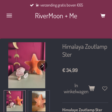
💫 verzending gratis boven €65
Ga
direct
RiverMoon + Me
naar
de
hoofdinhoud
Himalaya Zoutlamp
Ster
€ 34,99
In
winkelwagen
Himalaye Zoutlamp Ster