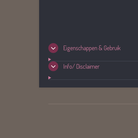
Eigenschappen & Gebruik
Info/ Disclaimer
R
a
t