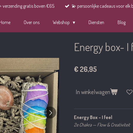
 verzending gratis boven €65
💫 persoonlijke cadeaus voor elk 
Home
Over ons
Webshop
Diensten
Blog
Energy box- I 
€ 26,95
In winkelwagen
Energy Box – I feel
2e Chakra — Flow & Creativiteit