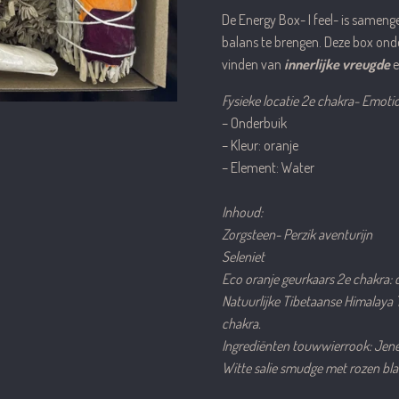
De Energy Box- I feel- is sameng
balans te brengen. Deze box onde
vinden van
innerlijke vreugde
e
Fysieke locatie 2e chakra- Emoti
– Onderbuik
– Kleur: oranje
– Element: Water
Inhoud:
Zorgsteen- Perzik aventurijn
Seleniet
Eco oranje geurkaars 2e chakra: 
Natuurlijke Tibetaanse Himalay
chakra.
Ingrediënten touwwierrook: Jene
Witte salie smudge met rozen bla