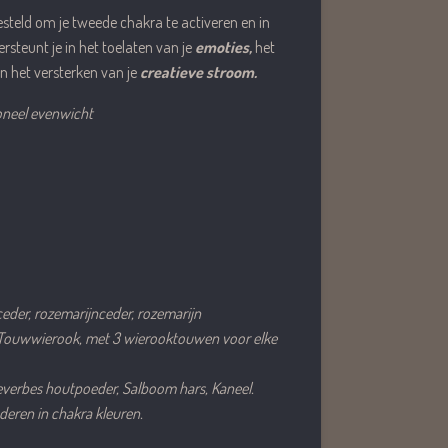
esteld om je tweede chakra te activeren en in
rsteunt je in het toelaten van je
emoties,
het
n het versterken van je
creatieve stroom.
oneel evenwicht
ceder, rozemarijnceder, rozemarijn
a Touwwierook, met 3 wierooktouwen voor elke
verbes houtpoeder, Salboom hars, Kaneel.
deren in chakra kleuren.