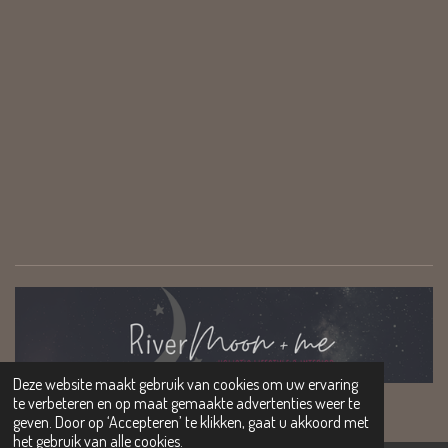
Deze website maakt gebruik van cookies om uw ervaring
© Copyright- 2023 - 2025 RiverMoon + Me
te verbeteren en op maat gemaakte advertenties weer te
Powered by
JouwWeb
geven. Door op ‘Accepteren’ te klikken, gaat u akkoord met
het gebruik van alle cookies.