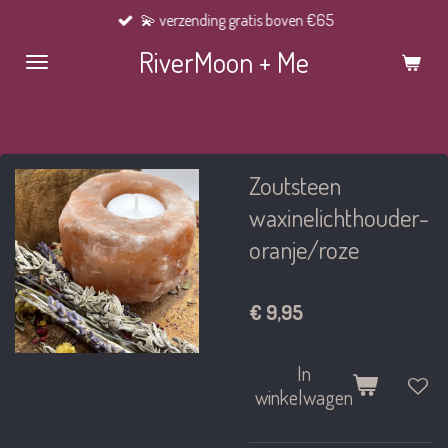
💫 verzending gratis boven €65
Ga
direct
RiverMoon + Me
naar
de
hoofdinhoud
Zoutsteen
waxinelichthouder-
oranje/roze
€ 9,95
In
winkelwagen